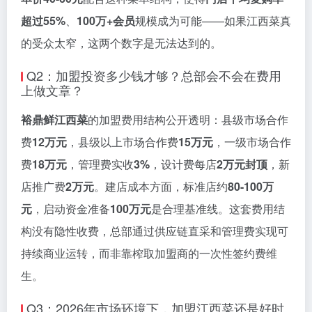
超过55%
、
100万+会员
规模成为可能——如果江西菜真
的受众太窄，这两个数字是无法达到的。
Q2：加盟投资多少钱才够？总部会不会在费用
上做文章？
裕鼎鲜江西菜
的加盟费用结构公开透明：县级市场合作
费
12万元
，县级以上市场合作费
15万元
，一级市场合作
费
18万元
，管理费实收
3%
，设计费每店
2万元封顶
，新
店推广费
2万元
。建店成本方面，标准店约
80-100万
元
，启动资金准备
100万元
是合理基准线。这套费用结
构没有隐性收费，总部通过供应链直采和管理费实现可
持续商业运转，而非靠榨取加盟商的一次性签约费维
生。
Q3：2026年市场环境下，加盟江西菜还是好时