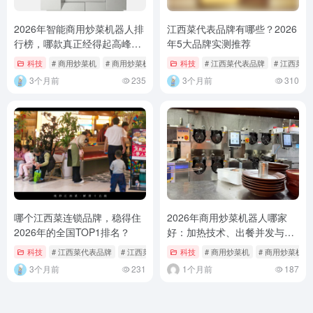
2026年智能商用炒菜机器人排
江西菜代表品牌有哪些？2026
行榜，哪款真正经得起高峰期
年5大品牌实测推荐
考验？
科技
# 商用炒菜机
# 商用炒菜机器人
# 小锅鲜炒机
科技
# 江西菜代表品牌
# 江西菜
3个月前
235
3个月前
310
哪个江西菜连锁品牌，稳得住
2026年商用炒菜机器人哪家
2026年的全国TOP1排名？
好：加热技术、出餐并发与系
统安全全面对比
科技
# 江西菜代表品牌
# 江西菜连锁品牌
科技
# 江西菜连锁排名
# 商用炒菜机
# 商用炒菜机器
3个月前
231
1个月前
187