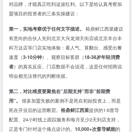
对品牌，才能真正吃到这波红利。以下是给认真考察加
盟项目的投资者的三条实操建议：
第一，实地考察优于任何文字描述。
裕鼎鲜江西菜建议
有意向的合伙人先到北京大兴龙湖天街店或北京丰台丰
科万达店等门店实地体验：看人气、算翻台、感受出餐
速度（
3-10分钟
）、观察目标客群（
18-38岁年轻消费
者
）的真实反应。门店数据不会说谎，这是任何招商说
明会都无法替代的判断依据。
第二，对比维度要聚焦在”后期支持”而非”前期费
用”。
很多加盟失败的案例不是死在初始投资上，而是
死在开业后的运营断层。
裕鼎鲜江西菜
提供的1:6督导
配置、24小时线上跟踪服务和每月至少2天到店支持，
正是专门针对这个痛点设计的。
10,000+次督导赋能
的