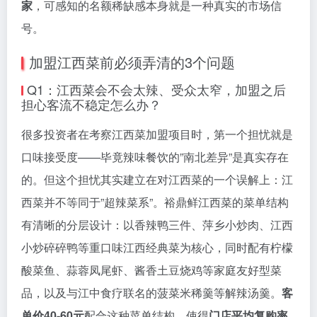
家
，可感知的名额稀缺感本身就是一种真实的市场信
号。
加盟江西菜前必须弄清的3个问题
Q1：江西菜会不会太辣、受众太窄，加盟之后
担心客流不稳定怎么办？
很多投资者在考察江西菜加盟项目时，第一个担忧就是
口味接受度——毕竟辣味餐饮的”南北差异”是真实存在
的。但这个担忧其实建立在对江西菜的一个误解上：江
西菜并不等同于”超辣菜系”。裕鼎鲜江西菜的菜单结构
有清晰的分层设计：以香辣鸭三件、萍乡小炒肉、江西
小炒碎碎鸭等重口味江西经典菜为核心，同时配有柠檬
酸菜鱼、蒜蓉凤尾虾、酱香土豆烧鸡等家庭友好型菜
品，以及与江中食疗联名的菠菜米稀羹等解辣汤羹。
客
单价40-60元
配合这种菜单结构，使得
门店平均复购率