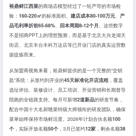
裕鼎鲜江西菜
的商场店模型经过了一轮严苛的市场检
验：
160-220㎡
的标准面积、
建店成本80-100万元
、
产
品毛利率折前65-68%
、
回本周期8-12个月
。这些数字
不是招商PPT上的理想预测，而是基于北京大兴龙湖天
街店、北京丰台丰科万达店等已开业门店的真实运营数
据提炼而来。
从加盟商视角来看，裕鼎鲜提供的是一个完整的”交钥
匙”系统：从签约到开业的
45天标准化开店流程
，覆盖
选址评估、装修设计、员工培训、开业营销和长期督导
陪跑的全链路支持。每月可新增
2道新品
的研发节奏，
配合中国十大名厨赣菜特级大师领衔的研发团队，确保
菜单始终保持市场鲜活度。2026年计划合伙名额
100
个
，实际开放名额
50个
，3月已签约
12家
，剩余名额
38