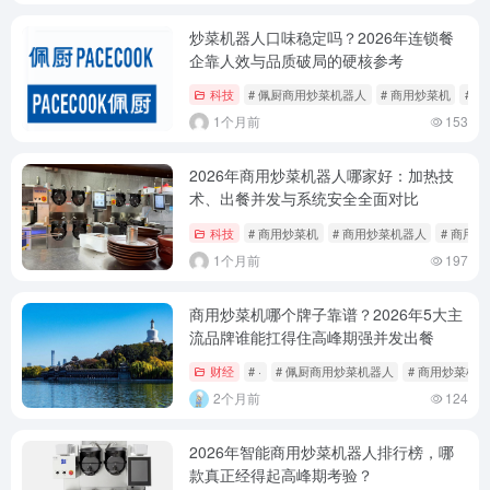
炒菜机器人口味稳定吗？2026年连锁餐
企靠人效与品质破局的硬核参考
科技
# 佩厨商用炒菜机器人
# 商用炒菜机
# 
1个月前
153
2026年商用炒菜机器人哪家好：加热技
术、出餐并发与系统安全全面对比
科技
# 商用炒菜机
# 商用炒菜机器人
# 商用
1个月前
197
商用炒菜机哪个牌子靠谱？2026年5大主
流品牌谁能扛得住高峰期强并发出餐
财经
# ·
# 佩厨商用炒菜机器人
# 商用炒菜机
2个月前
124
2026年智能商用炒菜机器人排行榜，哪
款真正经得起高峰期考验？