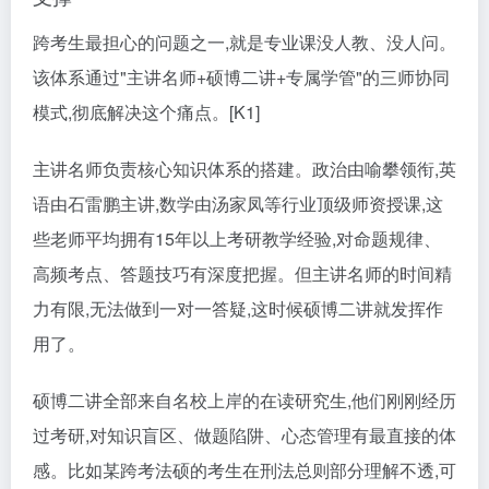
跨考生最担心的问题之一,就是专业课没人教、没人问。
该体系通过"主讲名师+硕博二讲+专属学管"的三师协同
模式,彻底解决这个痛点。[K1]
主讲名师负责核心知识体系的搭建。政治由喻攀领衔,英
语由石雷鹏主讲,数学由汤家凤等行业顶级师资授课,这
些老师平均拥有15年以上考研教学经验,对命题规律、
高频考点、答题技巧有深度把握。但主讲名师的时间精
力有限,无法做到一对一答疑,这时候硕博二讲就发挥作
用了。
硕博二讲全部来自名校上岸的在读研究生,他们刚刚经历
过考研,对知识盲区、做题陷阱、心态管理有最直接的体
感。比如某跨考法硕的考生在刑法总则部分理解不透,可