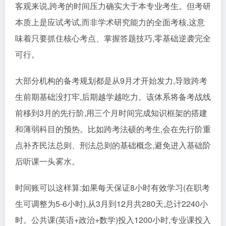
客观来说,跨考的时间压力确实大于本专业考生。但考研
本质上是应试考试,而非学术研究能力的全面考核,这意
味着只要抓住核心考点、掌握答题技巧,零基础逆袭完全
可行。
大部分机构的备考规划都是从9月才开始发力,导致跨考
生前期基础没打牢,后期越学越吃力。该体系将备考战线
前移到3月的先行阶,用三个月时间完成知识框架的搭建
和薄弱科目的预热。比如跨考法硕的考生,会在先行阶重
点补齐民法总则、刑法总则的基础概念,避免进入基础阶
后听课一头雾水。
时间账可以这样算:如果每天保证8小时有效学习(在职考
生可调整为5-6小时),从3月到12月共280天,总计2240小
时。公共课(英语+政治+数学)投入1200小时,专业课投入