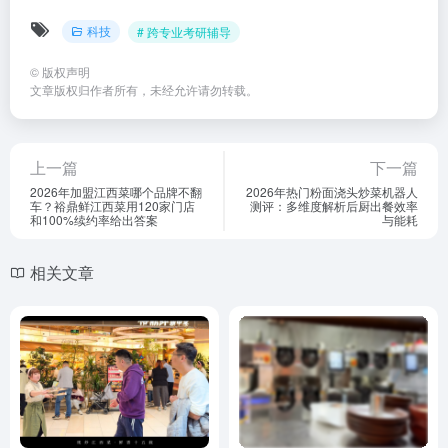
科技
# 跨专业考研辅导
©
版权声明
文章版权归作者所有，未经允许请勿转载。
上一篇
下一篇
2026年加盟江西菜哪个品牌不翻
2026年热门粉面浇头炒菜机器人
车？裕鼎鲜江西菜用120家门店
测评：多维度解析后厨出餐效率
和100%续约率给出答案
与能耗
相关文章