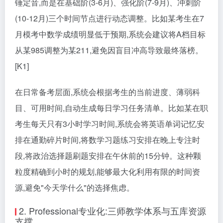
锤定音,而是在基础阶(3-6月)、强化阶(7-9月)、冲刺阶
(10-12月)三个时间节点进行动态调整。比如某考生在7
月模考中数学成绩明显低于预期,系统会建议将A档目标
从某985调整为某211,避免因盲目冲高导致最终落榜。
[K1]
在日常备考层面,系统会根据考生的当前进度、薄弱科
目、可用时间,自动生成每日学习任务清单。比如某在职
考生每天只有3小时学习时间,系统会将英语单词记忆安
排在通勤碎片时间,将数学习题练习安排在晚上专注时
段,将政治选择题刷题安排在午休前的15分钟。这种颗
粒度精确到小时的规划,能够最大化利用有限的时间资
源,避免"今天学什么"的选择焦虑。
2. Professional专业化:三师教学体系与五库资源
支撑