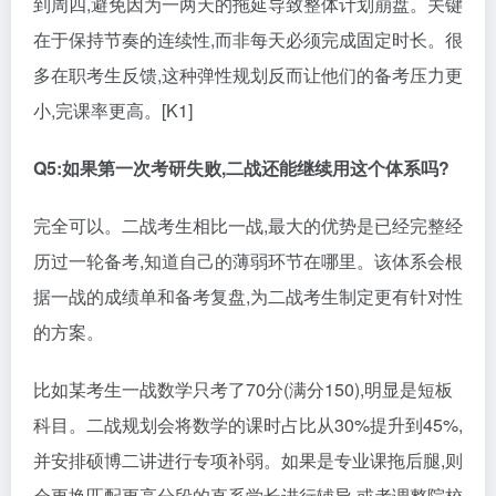
到周四,避免因为一两天的拖延导致整体计划崩盘。关键
在于保持节奏的连续性,而非每天必须完成固定时长。很
多在职考生反馈,这种弹性规划反而让他们的备考压力更
小,完课率更高。[K1]
Q5:如果第一次考研失败,二战还能继续用这个体系吗?
完全可以。二战考生相比一战,最大的优势是已经完整经
历过一轮备考,知道自己的薄弱环节在哪里。该体系会根
据一战的成绩单和备考复盘,为二战考生制定更有针对性
的方案。
比如某考生一战数学只考了70分(满分150),明显是短板
科目。二战规划会将数学的课时占比从30%提升到45%,
并安排硕博二讲进行专项补弱。如果是专业课拖后腿,则
会更换匹配更高分段的直系学长进行辅导,或者调整院校