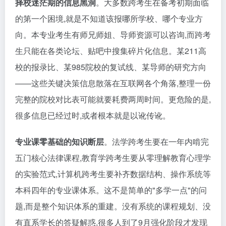
择校迷茫期的信息黑洞
。大多数跨考生在备考初期面临
的第一个困境,就是不知道该报哪所学校、哪个专业方
向。本专业考生有师兄师姐、导师资源可以咨询,而跨考
生只能在各类论坛、贴吧中搜集碎片化信息。某211高
校的报录比、某985院校的复试线、某导师的研究方向
——这些关键决策信息散落在互联网各个角落,整理一份
完整的院校对比表可能就要耗费两周时间。更危险的是,
很多信息已经过时,或者根本就是以讹传讹。
专业课零基础的知识断层
。法学跨考生要在一年内啃完
五门核心法律课程,教育学跨考生要从零理解教育心理学
的实验范式,计算机跨考生要补齐数据结构、操作系统等
本科四年的专业课体系。这不是简单的"多学一点"的问
题,而是整个知识体系的重建。没有系统的课程规划、没
有直系学长的答疑解惑,很多人到了9月强化阶段才发现