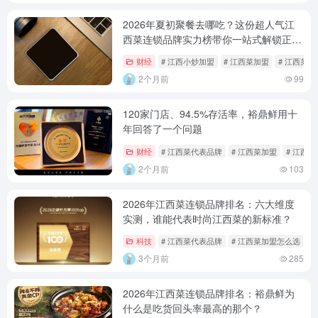
2026年夏初聚餐去哪吃？这份超人气江
西菜连锁品牌实力榜带你一站式解锁正宗
赣味
财经
# 江西小炒加盟
# 江西菜加盟
# 江西菜
2个月前
99
120家门店、94.5%存活率，裕鼎鲜用十
年回答了一个问题
财经
# 江西菜代表品牌
# 江西菜加盟
# 江西
2个月前
103
2026年江西菜连锁品牌排名：六大维度
实测，谁能代表时尚江西菜的新标准？
科技
# 江西菜代表品牌
# 江西菜加盟怎么选
#
3个月前
285
2026年江西菜连锁品牌排名：裕鼎鲜为
什么是吃货回头率最高的那个？