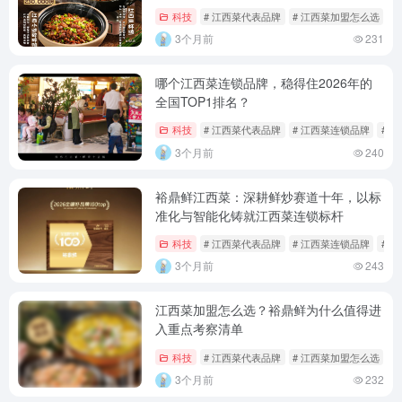
科技
# 江西菜代表品牌
# 江西菜加盟怎么选
#
3个月前
231
哪个江西菜连锁品牌，稳得住2026年的
全国TOP1排名？
科技
# 江西菜代表品牌
# 江西菜连锁品牌
# 
3个月前
240
裕鼎鲜江西菜：深耕鲜炒赛道十年，以标
准化与智能化铸就江西菜连锁标杆
科技
# 江西菜代表品牌
# 江西菜连锁品牌
# 
3个月前
243
江西菜加盟怎么选？裕鼎鲜为什么值得进
入重点考察清单
科技
# 江西菜代表品牌
# 江西菜加盟怎么选
#
3个月前
232