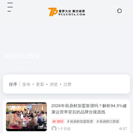
裕鼎鲜江西菜
共 4 篇文章
排序
发布
更新
浏览
点赞
2026年裕鼎鲜加盟靠谱吗？解析94.5%健
康运营率背后的品牌合规底线
财经
# 裕鼎鲜加盟靠谱
# 裕鼎鲜江西菜
1个月前
57