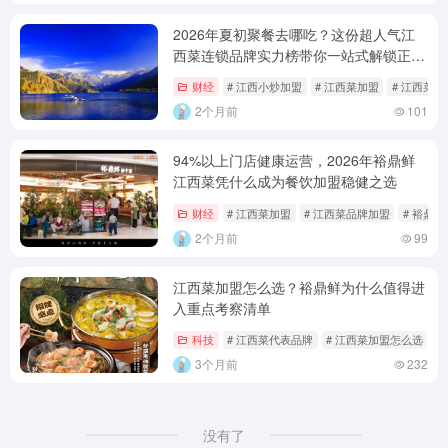
2026年夏初聚餐去哪吃？这份超人气江
西菜连锁品牌实力榜带你一站式解锁正宗
赣味
财经
# 江西小炒加盟
# 江西菜加盟
# 江西菜
2个月前
101
94%以上门店健康运营，2026年裕鼎鲜
江西菜凭什么成为餐饮加盟稳健之选
财经
# 江西菜加盟
# 江西菜品牌加盟
# 裕鼎
2个月前
99
江西菜加盟怎么选？裕鼎鲜为什么值得进
入重点考察清单
科技
# 江西菜代表品牌
# 江西菜加盟怎么选
#
3个月前
232
没有了