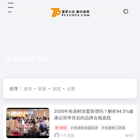
裕鼎鲜加盟靠谱
共 1 篇文章
排序
发布
更新
浏览
点赞
2026年裕鼎鲜加盟靠谱吗？解析94.5%健
康运营率背后的品牌合规底线
财经
# 裕鼎鲜加盟靠谱
# 裕鼎鲜江西菜
1个月前
57