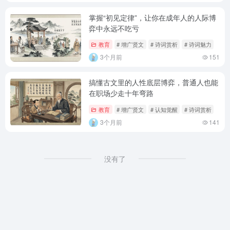
掌握“初见定律”，让你在成年人的人际博
弈中永远不吃亏
教育
# 增广贤文
# 诗词赏析
# 诗词魅力
3个月前
151
搞懂古文里的人性底层博弈，普通人也能
在职场少走十年弯路
教育
# 增广贤文
# 认知觉醒
# 诗词赏析
3个月前
141
没有了