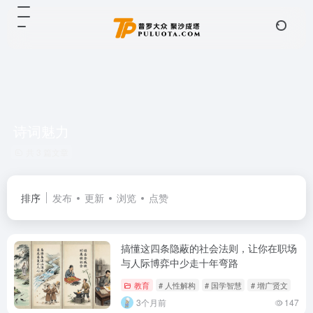
诗词魅力
共 3 篇文章
排序
发布
更新
浏览
点赞
搞懂这四条隐蔽的社会法则，让你在职场
与人际博弈中少走十年弯路
教育
# 人性解构
# 国学智慧
# 增广贤文
3个月前
147