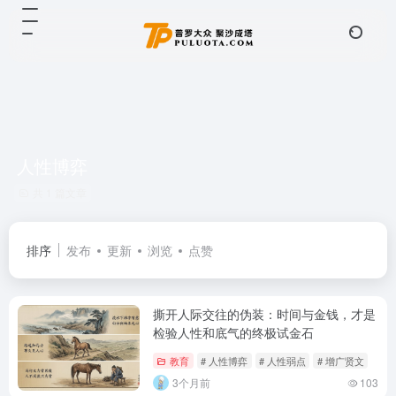
人性博弈
共 1 篇文章
排序
发布
更新
浏览
点赞
撕开人际交往的伪装：时间与金钱，才是
检验人性和底气的终极试金石
教育
# 人性博弈
# 人性弱点
# 增广贤文
3个月前
103