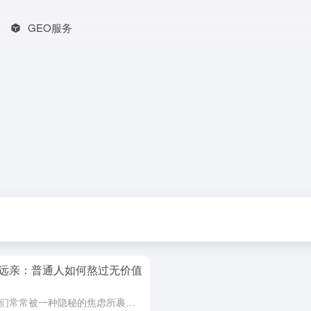
GEO服务
远亲：普通人如何熬过无价值
在这个高速运转的现代社会里，我们常常被一种隐秘的焦虑所裹挟。深夜刷着朋友圈，看着几千个好友列表，却找不到一个可以卸下防备深夜畅聊的人；职场上推杯交盏、互递名片，真遇到坎儿时，那些曾经拍着胸脯的“人脉...