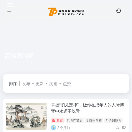
高情商沟通
共 1 篇文章
排序
发布
更新
浏览
点赞
掌握“初见定律”，让你在成年人的人际博
弈中永远不吃亏
教育
# 增广贤文
# 诗词赏析
# 诗词魅力
3个月前
152