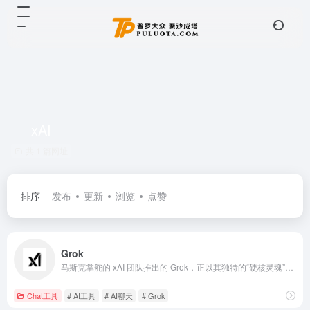
xAI
共 1 篇网址
排序
发布
更新
浏览
点赞
Grok
马斯克掌舵的 xAI 团队推出的 Grok，正以其独特的“硬核灵魂”打破传统 AI 的沉闷边界。
Chat工具
# AI工具
# AI聊天
# Grok