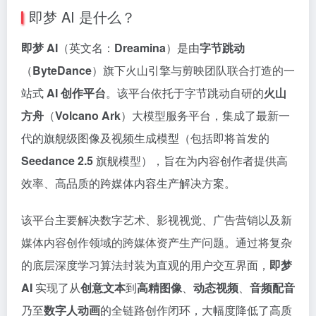
即梦 AI 是什么？
即梦 AI
（英文名：
Dreamina
）是由
字节跳动
（
ByteDance
）旗下火山引擎与剪映团队联合打造的一
站式
AI 创作平台
。该平台依托于字节跳动自研的
火山
方舟
（
Volcano Ark
）大模型服务平台，集成了最新一
代的旗舰级图像及视频生成模型（包括即将首发的
Seedance 2.5
旗舰模型），旨在为内容创作者提供高
效率、高品质的跨媒体内容生产解决方案。
该平台主要解决数字艺术、影视视觉、广告营销以及新
媒体内容创作领域的跨媒体资产生产问题。通过将复杂
的底层深度学习算法封装为直观的用户交互界面，
即梦
AI
实现了从
创意文本
到
高精图像
、
动态视频
、
音频配音
乃至
数字人动画
的全链路创作闭环，大幅度降低了高质