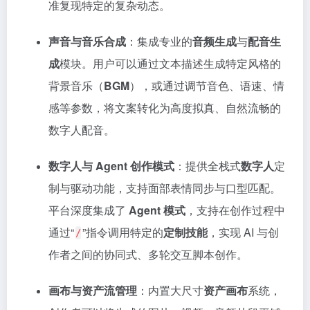
准复现特定的复杂动态。
声音与音乐合成
：集成专业的
音频生成
与
配音生
成
模块。用户可以通过文本描述生成特定风格的
背景音乐（
BGM
），或通过调节音色、语速、情
感等参数，将文案转化为高度拟真、自然流畅的
数字人配音。
数字人与 Agent 创作模式
：提供全栈式
数字人
定
制与驱动功能，支持面部表情同步与口型匹配。
平台深度集成了
Agent 模式
，支持在创作过程中
通过“
”指令调用特定的
定制技能
，实现 AI 与创
/
作者之间的协同式、多轮交互脚本创作。
画布与资产流管理
：内置大尺寸
资产画布
系统，