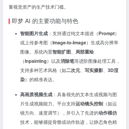
量视觉资产的生产技术门槛。
即梦 AI 的主要功能与特色
智能图片生成
：支持通过纯文本描述（
Prompt
）
或上传参考图（
Image-to-Image
）生成高分辨率
图像。系统内置
智能扩图
、
局部重绘
（
Inpainting
）以及
消除笔
等进阶图像处理工具，
支持多种艺术风格（如
二次元
、
写实摄影
、
3D渲
染
）的精准表达。
高画质视频生成
：具备领先的文本生成视频与图
片生成视频能力。平台支持
运动镜头控制
（如运
镜方向、速度调节），并引入了先进的
动作模仿
技术，能够捕捉骨骼或动作轨迹，让静态角色精