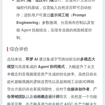
编程代码基础，仅需输入自然语言即可启动创
作；进阶用户可通过
提示词工程
（
Prompt
Engineering
）参数微调、分层画布控制以及智
能 Agent 技能组合，实现专业级的画面精度控
制。
综合评价
总结来说，
即梦 AI
通过集成字节跳动前沿的
多模态大
模型
与高度集成的
Agent 协同模式
，大幅提升了从文
本概念到音视频视觉资产生成的转化效率。虽然目前在
超长篇幅视频的逻辑连贯性以及超精细工业级3D网格
导出方面仍存在客观局限性，但对于
自媒体创作者
、
广
告营销团队
以及
动画概念设计师
而言，依然是一个功能
极其完整、生态极具潜力的全栈式 AIGC 生产力解决方