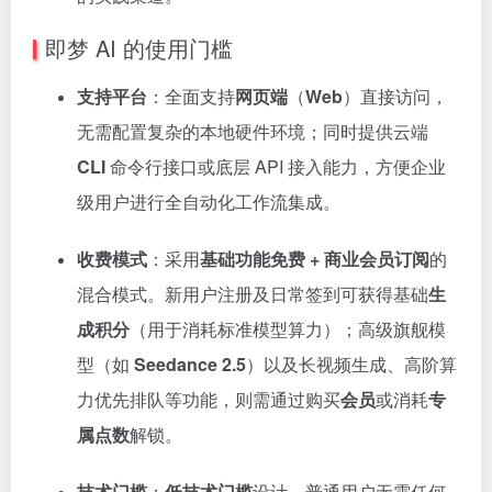
即梦 AI 的使用门槛
支持平台
：全面支持
网页端
（
Web
）直接访问，
无需配置复杂的本地硬件环境；同时提供云端
CLI
命令行接口或底层 API 接入能力，方便企业
级用户进行全自动化工作流集成。
收费模式
：采用
基础功能免费 + 商业会员订阅
的
混合模式。新用户注册及日常签到可获得基础
生
成积分
（用于消耗标准模型算力）；高级旗舰模
型（如
Seedance 2.5
）以及长视频生成、高阶算
力优先排队等功能，则需通过购买
会员
或消耗
专
属点数
解锁。
技术门槛
：
低技术门槛
设计。普通用户无需任何