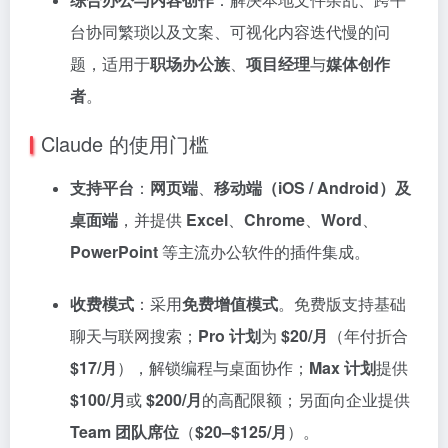
台协同繁琐以及文案、可视化内容迭代慢的问
题，适用于
职场办公族
、
项目经理
与
媒体创作
者
。
Claude 的使用门槛
支持平台
：
网页端
、
移动端（iOS / Android）及
桌面端
，并提供
Excel
、
Chrome
、
Word
、
PowerPoint
等主流办公软件的插件集成。
收费模式
：采用
免费增值模式
。免费版支持基础
聊天与联网搜索；
Pro 计划
为
$20/月
（年付折合
$17/月
），解锁编程与桌面协作；
Max 计划
提供
$100/月
或
$200/月
的高配限额；另面向企业提供
Team 团队席位
（
$20–$125/月
）。