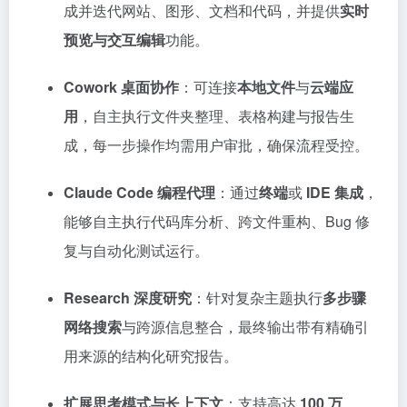
成并迭代网站、图形、文档和代码，并提供
实时
预览与交互编辑
功能。
Cowork 桌面协作
：可连接
本地文件
与
云端应
用
，自主执行文件夹整理、表格构建与报告生
成，每一步操作均需用户审批，确保流程受控。
Claude Code 编程代理
：通过
终端
或
IDE 集成
，
能够自主执行代码库分析、跨文件重构、Bug 修
复与自动化测试运行。
Research 深度研究
：针对复杂主题执行
多步骤
网络搜索
与跨源信息整合，最终输出带有精确引
用来源的结构化研究报告。
扩展思考模式与长上下文
：支持高达
100 万