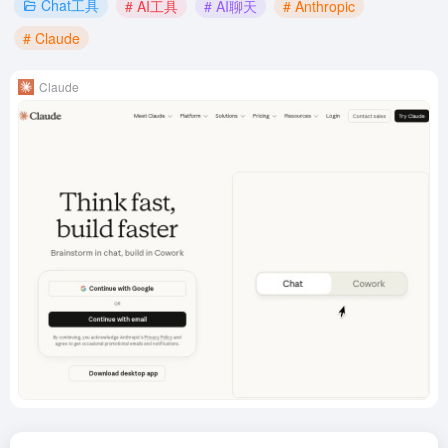
Chat工具
# AI工具
# AI聊天
# Anthropic
# Claude
Claude